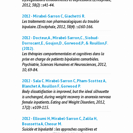
2012, 38(2) : s41-44.
2012 - Mirabel-Sarron C, Giachetti R.
Les traitements non pharmacologiques du trouble
bipolaire. L’Encéphale, 2012, 38(4) : s160-166.
2012 - Docteur,A., Mirabel-Sarron,C., Siobud-
Dorrocant,E., Goujon,D., Gorwood,P., & Rouillon,F.
(2012).
Les thérapies comportementales et cognitives dans la
prise en charge de patients bipolaires comorbides.
Psychiatrie, Sciences Humaines et Neurosciences, 2012,
10, 69-84.
2012 - Sala C. Mirabel-Sarron C, Pham-Scottez A,
Blanchet A, Rouillon F, Gorwood P.
Body dissatisfaction is improved, but the ideal silhouette
is unchanged, during weight recovery in anorexia nervosa
female inpatients. Eating and Weight Disorders, 2012,
17(2) : e109-115.
2012 - Elloumi H, Mirabel-Sarron C, Zalila H,
Boussetta A, Cheour M.
Suicide et bipolarité : les approches cognitives et