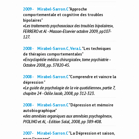
2009 - Mirabel-Sarron.C
"Approche
comportementale et cognitive des troubles
bipolaires"
«Les traitements psychosociaux des troubles bipolaires»,
FERRERO et Al - Masson-Elsevier octobre 2009, pp107-
127.
2008 - Mirabel-Sarron.C, Vera.L
"Les techniques
de thérapies comportementales"
«Encyclopédie médico chirurgicale», tome psychiatrie -
Octobre 2008, pp. 37820-45.
2008 - Mirabel-Sarron.C
"Comprendre et vaincre la
dépression "
«Le guide de psychologie de la vie quotidienne», partie 7,
chapitre 24 - Odile Jacob, 2008, pp 312-323.
2008 - Mirabel-Sarron.C
"Dépression et mémoire
autobiographique"
«des amnésies organiques aux amnésies psychogènes»,
PIOLINO et Al, - Edition Solal, 2008, pp 389-408.
2007 - Mirabel-Sarron.C
"La Dépression et saison,
pour l'ouvrage"