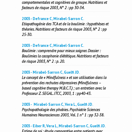
comportementales et cognitives de groupe. Nutritions et
facteurs de risque 2003, N° 2 : pp 30-34.
2003 - Defrance C, Mirabel-Sarron C.
Etiopathogénie des TCA et de la boulimie : hypothèses et
théories. Nutritions et facteurs de risque 2003, N° 2 : pp
25-30.
2003 - Defrance C, Mirabel-Sarron C.
Boulimie : comprendre pour mieux soigner. Dossier :
Boulimies la cacophonie diététique. Nutritions et facteurs
de risque 2003, N° 2 : p. 20.
2003 - Mirabel-Sarron C, Guelfi JD.
Le concept de « Mindfulness » et son utilisation dans la
prévention des rechutes dépressives (Mindfulness –
based cognitive therapy M.B.C.T.) ; un entretien avec le
Professeur Z. SEGAL. JTCC, 2003, 1 : pp40-43.
2003 - Mirabel-Sarron C, Vera L, Guelfi JD.
Psychopathologie des phobies. Psychiatrie Sciences
Humaines Neurosciences 2003, Vol. 1 n° 1 : pp 32-38.
2003 - Eiber R, Vera L, Mirabel-Sarron C, Guelfi JD.
Estime de soi : étude comparative entre patients avec