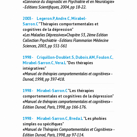
«L'annonce du diagnostic en Psychiatrie et en Neurologie»
- Editions Scientifiques, 2004, pp 18-22.
2003 - Legeron.P, Andre.C, Mirabel-
Sarron.C
"Thérapies comportementales et
cognitives de la dépression"
«Les Maladies Dépressives»Chapitre 53, 2ème Edition
Collection Psychiatrie - Editions Flammarion Médecine
Sciences, 2003, pp 551-561
1998 - Criquillon-Doublet.S, Dubois.AM, Foulon.C,
Mirabel-Sarron.C, Vera.L
"Des thérapies
intégratives"
«Manuel de thérapies comportementales et cognitives» -
Dunod, 1998, pp 397-418.
1998 - Mirabel-Sarron.C
"Les thérapies
comportementales et cognitives de la dépression"
«Manuel de thérapies comportementales et cognitives» -
Edition Dunod, Paris, 1998, pp 166-176.
1998 - Mirabel-Sarron.C, Breda.L
"Les phobies
simples ou spécifiques"
«Manuel de Thérapies Comportementales et Cognitives» -
Edition Dunod, Paris, 1998, pp 97-114.