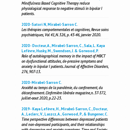
Mindfulness Based Cognitive Therapy reduce
physiological response to negative stimuli in bipolar I
patients.
2020 -Satori N, Mirabel-Sarron C.
Les thérapies comportementales et cognitives, Revue soins
psychiatriques, Vol 41,N. 326, p. 43-46, janvier 2020.
2020 - Docteur, A., Mirabel-Sarron, C., Sala, L. Kaya
Lefèvre, Husky, M., Swendsen, J. & Gorwood, P.
Role of autobiographical memory in the impact of MBCT
on dysfunctional attitudes, de-pressive symptoms and
anxiety in bipolar I patients. Journal of Affective Disorders,
276, 907-13.
2020 -Mirabel-Sarron C.
Anxiété au temps de la pandémie, du confinement, du
déconfinement. L’infirmière libérale magazine,n. 37-372,
juillet-aout 2020, p.22-23.
2019 - Kaya Lefèvre, H., Mirabel-Sarron, C., Docteur,
A., Leclerc, V., Laszcz, A., Gorwood, P., & Bungener, C.
Time perspective differences between depressed patients
and non-depressed participants, and their relationships
with depressive and anxiety symptoms. Time and Society,