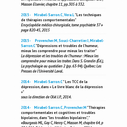
Masson Elsevier, chapitre 11, pp.305 à 332.
2015 - Mirabel-Sarron.C, Vera.L
"Les techniques
de thérapies comportementales"
Encyclopédie médico chirurgicale, tome psychiatrie 37 »
page 820-45, 2015
2015 - Provencher.M, Souci-Charretier.I, Mirabel-
Sarron.C
"Dépressions et troubles de l’humeur,
mieux les comprendre pour mieux les traiter"
La dépression et les troubles de l’humeur : Mieux les
comprendre pour mieux les traiter. Dans S. Grondin (Éd.),
La psychologie au quotidien 2 (pp. 63-94). Québec: Les
Presses de l’Université Laval.
2014 - Mirabel-Sarron.C
" Les TCC de la
dépression, dans « Le livre blanc de la dépression
»"
sous la direction de Olié J.P., 2014.
2014 - Mirabel-Sarron.C, Provencher.M
"Thérapies
comportementales et cognitives et troubles
bipolaires, dans "les troubles bipolaires", "
«Bourgeois ML, Gay C, Henry C, Masson M, chapitre 64, p