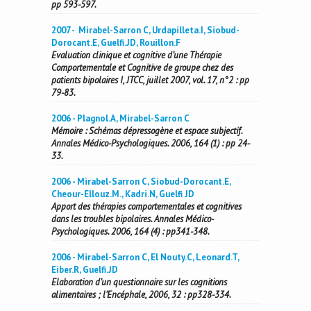
pp 593-597.
2007 - Mirabel-Sarron C, Urdapilleta.I, Siobud-
Dorocant.E, Guelfi.JD, Rouillon.F
Evaluation clinique et cognitive d’une Thérapie
Comportementale et Cognitive de groupe chez des
patients bipolaires I, JTCC, juillet 2007, vol. 17, n°2 : pp
79-83.
2006 - Plagnol.A, Mirabel-Sarron C
Mémoire : Schémas dépressogène et espace subjectif.
Annales Médico-Psychologiques. 2006, 164 (1) : pp 24-
33.
2006 - Mirabel-Sarron C, Siobud-Dorocant.E,
Cheour-Ellouz.M., Kadri.N, Guelfi JD
Apport des thérapies comportementales et cognitives
dans les troubles bipolaires. Annales Médico-
Psychologiques. 2006, 164 (4) : pp341-348.
2006 - Mirabel-Sarron C, El Nouty.C, Leonard.T,
Eiber.R, Guelfi.JD
Elaboration d’un questionnaire sur les cognitions
alimentaires ; l’Encéphale, 2006, 32 : pp328-334.