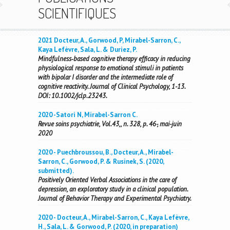
SCIENTIFIQUES
2021 Docteur, A., Gorwood, P, Mirabel-Sarron, C.,
Kaya Lefèvre, Sala, L. & Duriez, P.
Mindfulness‐based cognitive therapy efficacy in reducing
physiological response to emotional stimuli in patients
with bipolar I disorder and the intermediate role of
cognitive reactivity. Journal of Clinical Psychology, 1-13.
DOI: 10.1002/jclp.23243.
2020 -Satori N, Mirabel-Sarron C.
Revue soins psychiatrie, Vol.43,, n. 328, p. 46-, mai-juin
2020
2020 - Puechbroussou, B., Docteur, A., Mirabel-
Sarron, C., Gorwood, P. & Rusinek, S. (2020,
submitted).
Positively Oriented Verbal Associations in the care of
depression, an exploratory study in a clinical population.
Journal of Behavior Therapy and Experimental Psychiatry.
2020 - Docteur, A., Mirabel-Sarron, C., Kaya Lefèvre,
H., Sala, L. & Gorwood, P. (2020, in preparation)