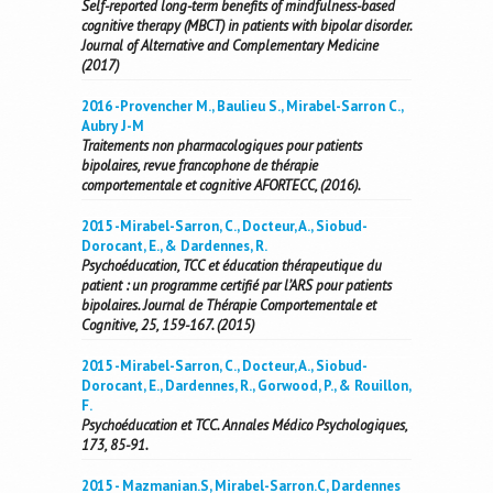
Self-reported long-term benefits of mindfulness-based
cognitive therapy (MBCT) in patients with bipolar disorder.
Journal of Alternative and Complementary Medicine
(2017)
2016 -Provencher M., Baulieu S., Mirabel-Sarron C.,
Aubry J-M
Traitements non pharmacologiques pour patients
bipolaires, revue francophone de thérapie
comportementale et cognitive AFORTECC, (2016).
2015 -Mirabel-Sarron, C., Docteur, A., Siobud-
Dorocant, E., & Dardennes, R.
Psychoéducation, TCC et éducation thérapeutique du
patient : un programme certifié par l’ARS pour patients
bipolaires. Journal de Thérapie Comportementale et
Cognitive, 25, 159-167. (2015)
2015 -Mirabel-Sarron, C., Docteur, A., Siobud-
Dorocant, E., Dardennes, R., Gorwood, P., & Rouillon,
F.
Psychoéducation et TCC. Annales Médico Psychologiques,
173, 85-91.
2015 - Mazmanian.S, Mirabel-Sarron.C, Dardennes