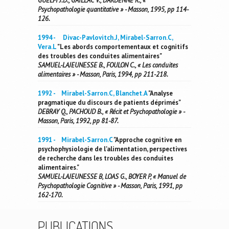
GUELFI J.D., GAILLAC V., DARDENNE R., «
Psychopathologie quantitative » - Masson, 1995, pp 114-
126.
1994 - Divac-Pavlovitch.J, Mirabel-Sarron.C,
Vera.L
"Les abords comportementaux et cognitifs
des troubles des conduites alimentaires"
SAMUEL-LAJEUNESSE B., FOULON C., « Les conduites
alimentaires » - Masson, Paris, 1994, pp 211-218.
1992 - Mirabel-Sarron.C, Blanchet.A
"Analyse
pragmatique du discours de patients déprimés"
DEBRAY Q., PACHOUD B., « Récit et Psychopathologie » -
Masson, Paris, 1992, pp 81-87.
1991 - Mirabel-Sarron.C
"Approche cognitive en
psychophysiologie de l'alimentation, perspectives
de recherche dans les troubles des conduites
alimentaires."
SAMUEL-LAJEUNESSE B, LOAS G., BOYER P, « Manuel de
Psychopathologie Cognitive » - Masson, Paris, 1991, pp
162-170.
PUBLICATIONS