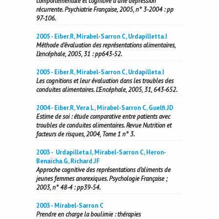
comportementale et cognitive d’une dépression
récurrente. Psychiatrie Française, 2005, n° 3-2004 : pp
97-106.
2005 - Eiber.R, Mirabel-Sarron C, Urdapilletta.I
Méthode d’évaluation des représentations alimentaires,
L’encéphale, 2005, 31 : pp643-52.
2005 - Eiber.R, Mirabel-Sarron C, Urdapilleta.I
Les cognitions et leur évaluation dans les troubles des
conduites alimentaires. L’Encéphale, 2005, 31, 643-652.
2004 - Eiber.R, Vera L, Mirabel-Sarron C, Guelfi.JD
Estime de soi : étude comparative entre patients avec
troubles de conduites alimentaires. Revue Nutrition et
facteurs de risques, 2004, Tome 1 n° 3.
2003 - Urdapilleta.I, Mirabel-Sarron C, Heron-
Benaïcha.G, Richard.JF
Approche cognitive des représentations d’aliments de
jeunes femmes anorexiques. Psychologie Française ;
2003, n° 48-4 : pp39-54.
2003 - Mirabel-Sarron C
Prendre en charge la boulimie : thérapies