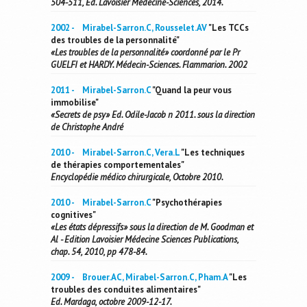
504-511, Ed. Lavoisier Médecine-Sciences, 2014.
2002 - Mirabel-Sarron.C, Rousselet.AV
"Les TCCs
des troubles de la personnalité"
«Les troubles de la personnalité» coordonné par le Pr
GUELFI et HARDY. Médecin-Sciences. Flammarion. 2002
2011 - Mirabel-Sarron.C
"Quand la peur vous
immobilise"
«Secrets de psy» Ed. Odile-Jacob n 2011. sous la direction
de Christophe André
2010 - Mirabel-Sarron.C, Vera.L
"Les techniques
de thérapies comportementales"
Encyclopédie médico chirurgicale, Octobre 2010.
2010 - Mirabel-Sarron.C
"Psychothérapies
cognitives"
«Les états dépressifs» sous la direction de M. Goodman et
Al - Edition Lavoisier Médecine Sciences Publications,
chap. 54, 2010, pp 478-84.
2009 - Brouer.AC, Mirabel-Sarron.C, Pham.A
"Les
troubles des conduites alimentaires"
Ed. Mardaga, octobre 2009-12-17.