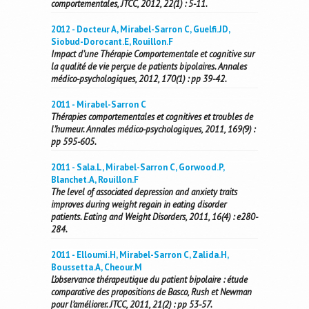
comportementales, JTCC, 2012, 22(1) : 5-11.
2012 - Docteur A, Mirabel-Sarron C, Guelfi.JD,
Siobud-Dorocant.E, Rouillon.F
Impact d’une Thérapie Comportementale et cognitive sur
la qualité de vie perçue de patients bipolaires. Annales
médico-psychologiques, 2012, 170(1) : pp 39-42.
2011 - Mirabel-Sarron C
Thérapies comportementales et cognitives et troubles de
l’humeur. Annales médico-psychologiques, 2011, 169(9) :
pp 595-605.
2011 - Sala.L, Mirabel-Sarron C, Gorwood.P,
Blanchet.A, Rouillon.F
The level of associated depression and anxiety traits
improves during weight regain in eating disorder
patients. Eating and Weight Disorders, 2011, 16(4) : e280-
284.
2011 - Elloumi.H, Mirabel-Sarron C, Zalida.H,
Boussetta.A, Cheour.M
L’observance thérapeutique du patient bipolaire : étude
comparative des propositions de Basco, Rush et Newman
pour l’améliorer. JTCC, 2011, 21(2) : pp 53-57.