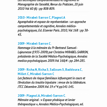
Les techniques comportementales et cognitives in
Monographie de l’anxiété, Revue du Praticien, 20 juin
2010 Vol 60 (6) : pp 808-809.
2010 - Mirabel-Sarron C, Plagnol.A
Agoraphobie et espace de représentation : un approche
comportementale et cognitive, Annales médico-
psychologiques, Ed. Elsevier Paris. 2010, Vol 168 : pp 38-
43.
2009 - Mirabel-Sarron C.
Hommage à la mémoire du Pr Bertrand Samuel-
Lajeunesse (1935-2009) par Christine MIRABEL-SARRON,
présidente de la Société Médico-Psychologique, Annales
medico-psychologiques 2009.Vol 168/4 : pp 284-285.
2009 - Richa.N, Richa.S, Salloum.S, Baddoura.C,
Millet.C, Mirabel-Sarron C
Les facteurs de risque familiaux influençant le cours et
l’évolution du trouble bipolaire : revue de la littérature.
JTCC Décembre 2009.Vol 19 n°4 pp141-145.
2009 - Plagnol.A, Mirabel-Sarron C.
Mémoire original : « Espace phobique et levier
thérapeutique », Annales Médico-Psychologiques, ed.