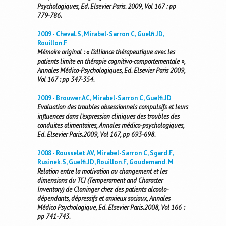
Psychologiques, Ed. Elsevier Paris. 2009, Vol 167 : pp
779-786.
2009 - Cheval.S, Mirabel-Sarron C, Guelfi.JD,
Rouillon.F
Mémoire original : « L’alliance thérapeutique avec les
patients limite en thérapie cognitivo-comportementale »,
Annales Médico-Psychologiques, Ed. Elsevier Paris 2009,
Vol 167 : pp 347-354.
2009 - Brouwer.AC, Mirabel-Sarron C, Guelfi.JD
Evaluation des troubles obsessionnels compulsifs et leurs
influences dans l’expression cliniques des troubles des
conduites alimentaires, Annales médico-psychologiques,
Ed. Elsevier Paris.2009, Vol 167, pp 693-698.
2008 - Rousselet.AV, Mirabel-Sarron C, Sgard.F,
Rusinek.S, Guelfi.JD, Rouillon.F, Goudemand. M
Relation entre la motivation au changement et les
dimensions du TCI (Temperament and Character
Inventory) de Cloninger chez des patients alcoolo-
dépendants, dépressifs et anxieux sociaux, Annales
Médico Psychologique, Ed. Elsevier Paris.2008, Vol 166 :
pp 741-743.