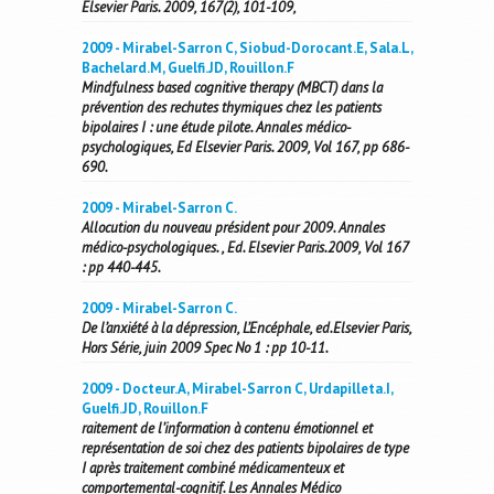
Elsevier Paris. 2009, 167(2), 101-109,
2009 - Mirabel-Sarron C, Siobud-Dorocant.E, Sala.L,
Bachelard.M, Guelfi.JD, Rouillon.F
Mindfulness based cognitive therapy (MBCT) dans la
prévention des rechutes thymiques chez les patients
bipolaires I : une étude pilote. Annales médico-
psychologiques, Ed Elsevier Paris. 2009, Vol 167, pp 686-
690.
2009 - Mirabel-Sarron C.
Allocution du nouveau président pour 2009. Annales
médico-psychologiques. , Ed. Elsevier Paris.2009, Vol 167
: pp 440-445.
2009 - Mirabel-Sarron C.
De l’anxiété à la dépression, L’Encéphale, ed.Elsevier Paris,
Hors Série, juin 2009 Spec No 1 : pp 10-11.
2009 - Docteur.A, Mirabel-Sarron C, Urdapilleta.I,
Guelfi.JD, Rouillon.F
raitement de l’information à contenu émotionnel et
représentation de soi chez des patients bipolaires de type
I après traitement combiné médicamenteux et
comportemental-cognitif. Les Annales Médico