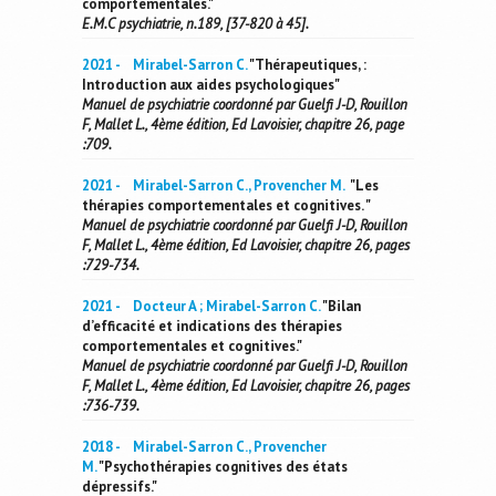
comportementales."
E.M.C psychiatrie, n.189, [37-820 à 45].
2021 - Mirabel-Sarron C.
"Thérapeutiques, :
Introduction aux aides psychologiques"
Manuel de psychiatrie coordonné par Guelfi J-D, Rouillon
F, Mallet L., 4ème édition, Ed Lavoisier, chapitre 26, page
:709.
2021 - Mirabel-Sarron C., Provencher M.
"Les
thérapies comportementales et cognitives. "
Manuel de psychiatrie coordonné par Guelfi J-D, Rouillon
F, Mallet L., 4ème édition, Ed Lavoisier, chapitre 26, pages
:729-734.
2021 - Docteur A ; Mirabel-Sarron C.
"Bilan
d’efficacité et indications des thérapies
comportementales et cognitives."
Manuel de psychiatrie coordonné par Guelfi J-D, Rouillon
F, Mallet L., 4ème édition, Ed Lavoisier, chapitre 26, pages
:736-739.
2018 - Mirabel-Sarron C., Provencher
M.
"Psychothérapies cognitives des états
dépressifs."