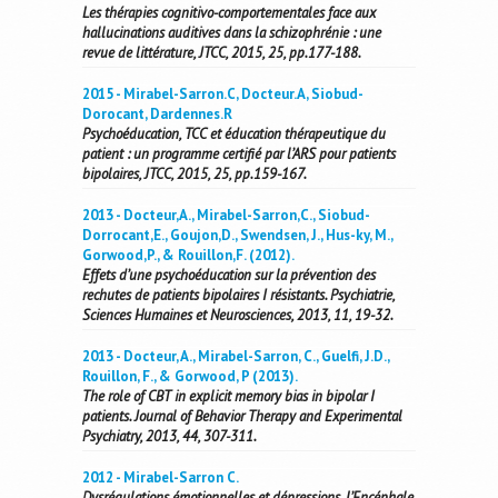
Les thérapies cognitivo-comportementales face aux
hallucinations auditives dans la schizophrénie : une
revue de littérature, JTCC, 2015, 25, pp.177-188.
2015 - Mirabel-Sarron.C, Docteur.A, Siobud-
Dorocant, Dardennes.R
Psychoéducation, TCC et éducation thérapeutique du
patient : un programme certifié par l’ARS pour patients
bipolaires, JTCC, 2015, 25, pp.159-167.
2013 - Docteur,A., Mirabel-Sarron,C., Siobud-
Dorrocant,E., Goujon,D., Swendsen, J., Hus-ky, M.,
Gorwood,P., & Rouillon,F. (2012).
Effets d’une psychoéducation sur la prévention des
rechutes de patients bipolaires I résistants. Psychiatrie,
Sciences Humaines et Neurosciences, 2013, 11, 19-32.
2013 - Docteur, A., Mirabel-Sarron, C., Guelfi, J.D.,
Rouillon, F., & Gorwood, P (2013).
The role of CBT in explicit memory bias in bipolar I
patients. Journal of Behavior Therapy and Experimental
Psychiatry, 2013, 44, 307-311.
2012 - Mirabel-Sarron C.
Dysrégulations émotionnelles et dépressions. L’Encéphale,