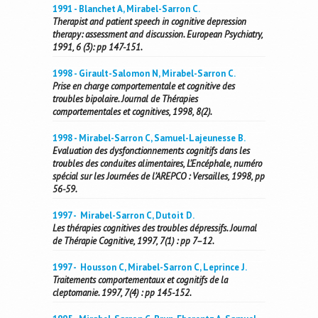
1991 - Blanchet A, Mirabel-Sarron C.
Therapist and patient speech in cognitive depression
therapy: assessment and discussion. European Psychiatry,
1991, 6 (3): pp 147-151.
1998 - Girault-Salomon N, Mirabel-Sarron C.
Prise en charge comportementale et cognitive des
troubles bipolaire. Journal de Thérapies
comportementales et cognitives, 1998, 8(2).
1998 - Mirabel-Sarron C, Samuel-Lajeunesse B.
Evaluation des dysfonctionnements cognitifs dans les
troubles des conduites alimentaires, L’Encéphale, numéro
spécial sur les Journées de l’AREPCO : Versailles, 1998, pp
56-59.
1997 - Mirabel-Sarron C, Dutoit D.
Les thérapies cognitives des troubles dépressifs. Journal
de Thérapie Cognitive, 1997, 7(1) : pp 7–12.
1997 - Housson C, Mirabel-Sarron C, Leprince J.
Traitements comportementaux et cognitifs de la
cleptomanie. 1997, 7(4) : pp 145-152.