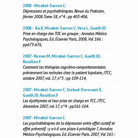
2008 - Mirabel-Sarron C.
Dépressions et psychothérapies. Revue du Praticien,
février 2008.Tome 58, n°4 : pp 403-406.
2008 - Ba.K, Mirabel-Sarron C, Vera L, Guelfi.JD
Prise en charge des TOC en groupe ; Annales Médico
Psychologiques, Ed. Elsevier Paris, 2008, Vol 166 :
pp673-676,
2007 - Rosner.M, Mirabel-Sarron C, Guelfi.JD,
Rouillon.F
Comment les thérapies cognitivo-comportementales
préviennent les rechutes chez le patient bipolaire, JTCC,
octobre 2007, vol. 17, n°3 : pp 109-114,
2007 - Mirabel-Sarron C, Siobud-Dorocant.E,
Guelfi.JD, Rouillon.F
Les dysthymies et leur prise en charge en TCC. JTCC,
décembre 2007, vol 17, n°4 : pp161-164.
2007 - Mirabel-Sarron C.
Les psychothérapies de la dépression entre effet curatif et
effet préventif : y a-t-il une place à privilégier ?, Annales
Médico-Psychologiques. Ed. Elsevier Paris. 2007, Vol 165 :